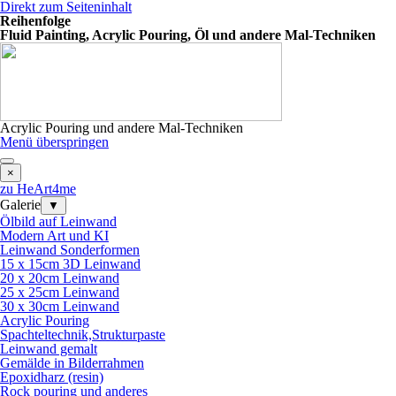
Direkt zum Seiteninhalt
Reihenfolge
Fluid Painting, Acrylic Pouring, Öl und andere Mal-Techniken
Acrylic Pouring und andere Mal-Techniken
Menü überspringen
×
zu HeArt4me
Galerie
▼
Ölbild auf Leinwand
Modern Art und KI
Leinwand Sonderformen
15 x 15cm 3D Leinwand
20 x 20cm Leinwand
25 x 25cm Leinwand
30 x 30cm Leinwand
Acrylic Pouring
Spachteltechnik,Strukturpaste
Leinwand gemalt
Gemälde in Bilderrahmen
Epoxidharz (resin)
Rock pouring und anderes