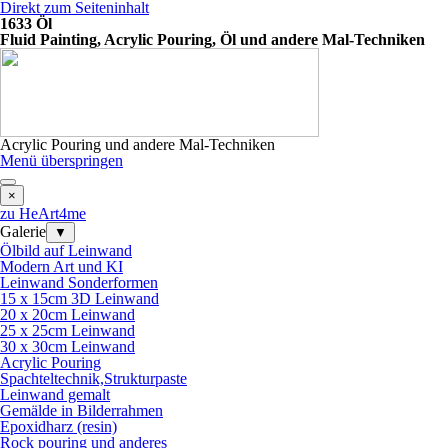
Direkt zum Seiteninhalt
1633 Öl
Fluid Painting, Acrylic Pouring, Öl und andere Mal-Techniken
Acrylic Pouring und andere Mal-Techniken
Menü überspringen
×
zu HeArt4me
Galerie
▼
Ölbild auf Leinwand
Modern Art und KI
Leinwand Sonderformen
15 x 15cm 3D Leinwand
20 x 20cm Leinwand
25 x 25cm Leinwand
30 x 30cm Leinwand
Acrylic Pouring
Spachteltechnik,Strukturpaste
Leinwand gemalt
Gemälde in Bilderrahmen
Epoxidharz (resin)
Rock pouring und anderes